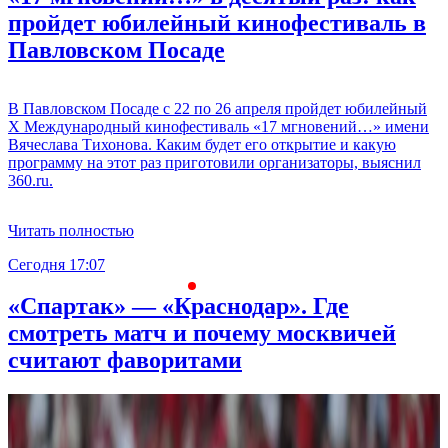
пройдет юбилейный кинофестиваль в
Павловском Посаде
В Павловском Посаде с 22 по 26 апреля пройдет юбилейный
X Международный кинофестиваль «17 мгновений…» имени
Вячеслава Тихонова. Каким будет его открытие и какую
программу на этот раз приготовили организаторы, выяснил
360.ru.
Читать полностью
Сегодня 17:07
С
«Спартак» — «Краснодар». Где
смотреть матч и почему москвичей
считают фаворитами