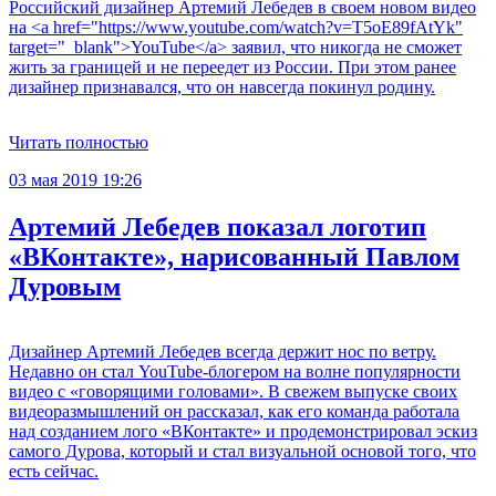
Российский дизайнер Артемий Лебедев в своем новом видео
на <a href="https://www.youtube.com/watch?v=T5oE89fAtYk"
target="_blank">YouTube</a> заявил, что никогда не сможет
жить за границей и не переедет из России. При этом ранее
дизайнер признавался, что он навсегда покинул родину.
Читать полностью
03 мая 2019 19:26
Артемий Лебедев показал логотип
«ВКонтакте», нарисованный Павлом
Дуровым
Дизайнер Артемий Лебедев всегда держит нос по ветру.
Недавно он стал YouTube-блогером на волне популярности
видео с «говорящими головами». В свежем выпуске своих
видеоразмышлений он рассказал, как его команда работала
над созданием лого «ВКонтакте» и продемонстрировал эскиз
самого Дурова, который и стал визуальной основой того, что
есть сейчас.