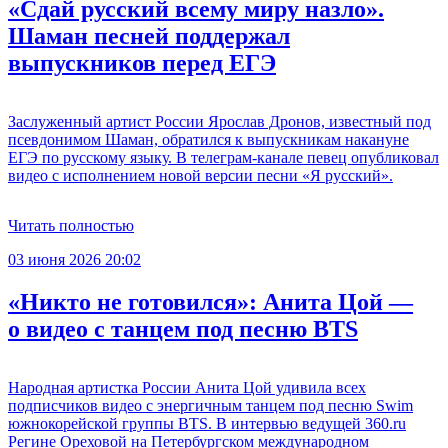
«Сдай русский всему миру назло».
Шаман песней поддержал
выпускников перед ЕГЭ
Заслуженный артист России Ярослав Дронов, известный под
псевдонимом Шаман, обратился к выпускникам накануне
ЕГЭ по русскому языку. В телеграм-канале певец опубликовал
видео с исполнением новой версии песни «Я русский».
Читать полностью
03 июня 2026 20:02
«Никто не готовился»: Анита Цой —
о видео с танцем под песню BTS
Народная артистка России Анита Цой удивила всех
подписчиков видео с энергичным танцем под песню Swim
южнокорейской группы BTS. В интервью ведущей 360.ru
Регине Ореховой на Петербургском международном