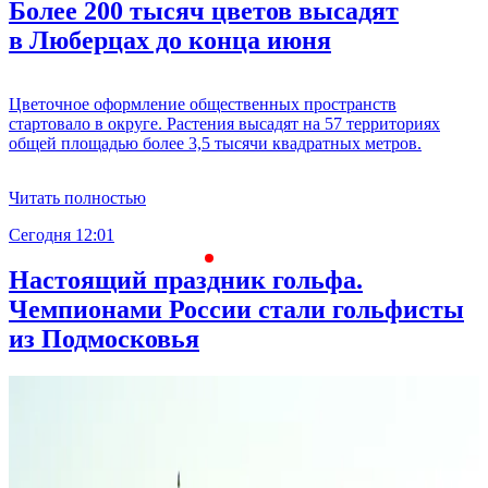
Более 200 тысяч цветов высадят
в Люберцах до конца июня
Цветочное оформление общественных пространств
стартовало в округе. Растения высадят на 57 территориях
общей площадью более 3,5 тысячи квадратных метров.
Читать полностью
Сегодня 12:01
С
Настоящий праздник гольфа.
Чемпионами России стали гольфисты
из Подмосковья