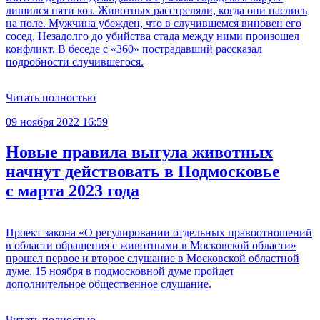
лишился пяти коз. Животных расстреляли, когда они паслись
на поле. Мужчина убежден, что в случившемся виновен его
сосед. Незадолго до убийства стада между ними произошел
конфликт. В беседе с «360» пострадавший рассказал
подробности случившегося.
Читать полностью
09 ноября 2022 16:59
Новые правила выгула животных
начнут действовать в Подмосковье
с марта 2023 года
Проект закона «О регулировании отдельных правоотношений
в области обращения с животными в Московской области»
прошел первое и второе слушание в Московской областной
думе. 15 ноября в подмосковной думе пройдет
дополнительное общественное слушание.
Читать полностью