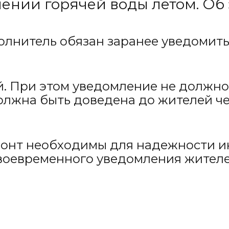
ении горячей воды летом. Об
олнитель обязан заранее уведомит
ей. При этом уведомление не долж
олжна быть доведена до жителей че
емонт необходимы для надежности 
 своевременного уведомления жител