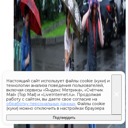
Настоящий сайт использует файлы cookie (куки) и
технологии анализа поведения пользователей,
включая сервисы «Яндекс Метрика», «Счётчик
Mail» (Top Mail) и «LiveInternet.ru». Продолжая
работу с сайтом, вы даете свое согласие на
обработку персональных данных
. Файлы cookie
(куки) можно отключить в настройках браузера
Подтвердить