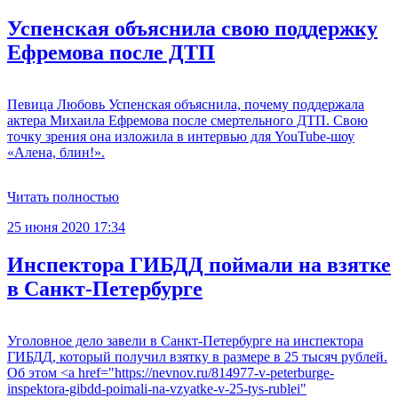
Успенская объяснила свою поддержку
Ефремова после ДТП
Певица Любовь Успенская объяснила, почему поддержала
актера Михаила Ефремова после смертельного ДТП. Свою
точку зрения она изложила в интервью для YouTube-шоу
«Алена, блин!».
Читать полностью
25 июня 2020 17:34
Инспектора ГИБДД поймали на взятке
в Санкт-Петербурге
Уголовное дело завели в Санкт-Петербурге на инспектора
ГИБДД, который получил взятку в размере в 25 тысяч рублей.
Об этом <a href="https://nevnov.ru/814977-v-peterburge-
inspektora-gibdd-poimali-na-vzyatke-v-25-tys-rublei"