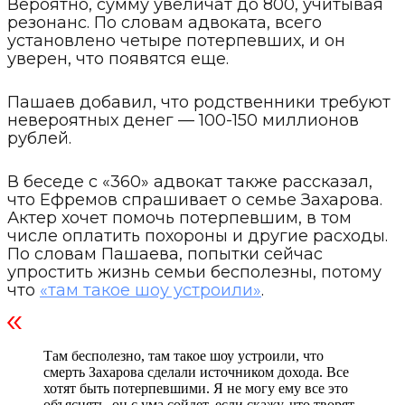
Вероятно, сумму увеличат до 800, учитывая
резонанс. По словам адвоката, всего
установлено четыре потерпевших, и он
уверен, что появятся еще.
Пашаев добавил, что родственники требуют
невероятных денег — 100-150 миллионов
рублей.
В беседе с «360» адвокат также рассказал,
что Ефремов спрашивает о семье Захарова.
Актер хочет помочь потерпевшим, в том
числе оплатить похороны и другие расходы.
По словам Пашаева, попытки сейчас
упростить жизнь семьи бесполезны, потому
что
«там такое шоу устроили»
.
Там бесполезно, там такое шоу устроили, что
смерть Захарова сделали источником дохода. Все
хотят быть потерпевшими. Я не могу ему все это
объяснять, он с ума сойдет, если скажу, что творят