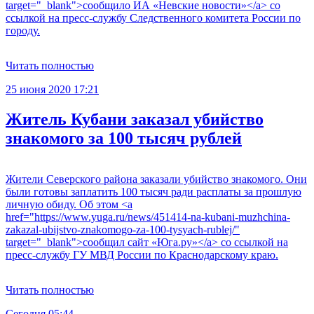
target="_blank">сообщило ИА «Невские новости»</a> со
ссылкой на пресс-службу Следственного комитета России по
городу.
Читать полностью
25 июня 2020 17:21
Житель Кубани заказал убийство
знакомого за 100 тысяч рублей
Жители Северского района заказали убийство знакомого. Они
были готовы заплатить 100 тысяч ради расплаты за прошлую
личную обиду. Об этом <a
href="https://www.yuga.ru/news/451414-na-kubani-muzhchina-
zakazal-ubijstvo-znakomogo-za-100-tysyach-rublej/"
target="_blank">сообщил сайт «Юга.ру»</a> со ссылкой на
пресс-службу ГУ МВД России по Краснодарскому краю.
Читать полностью
Сегодня 05:44
С