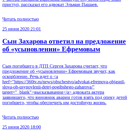
приступ, рассказал его адвокат Эльман Пашаев.
Читать полностью
25 июня 2020 21:01
Сын Захарова ответил на предложение
об «усыновлении» Ефремовым
Сын погибшего в ДТП Сергея Захарова считает, что
предложение об «усыновлении» Ефремовым звучит, как
оскорбление. Речь идет о <a
href="https://360tv.ru/news/obschestvo/advokat-efremova-objasnil-
slova-ob-usynovlenii-detej-pogibshego-zaharova/"
target="_blank">высказывании</a> адвоката актера
заявившего, что виновник аварии готов взять под опеку детей
погибшего, чтобы обеспечить им достойную жизнь.
Читать полностью
25 июня 2020 18:00