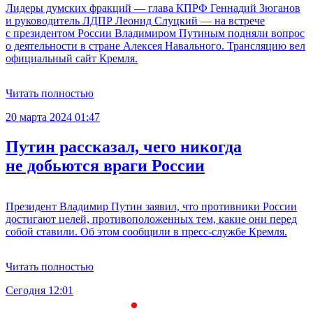
Лидеры думских фракций — глава КПРФ Геннадий Зюганов
и руководитель ЛДПР Леонид Слуцкий — на встрече
с президентом России Владимиром Путиным подняли вопрос
о деятельности в стране Алексея Навального. Трансляцию вел
официальный сайт Кремля.
Читать полностью
20 марта 2024 01:47
Путин рассказал, чего никогда
не добьются враги России
Президент Владимир Путин заявил, что противники России
достигают целей, противоположенных тем, какие они перед
собой ставили. Об этом сообщили в пресс-службе Кремля.
Читать полностью
Сегодня 12:01
С