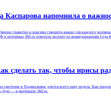
а Каспарова напомнила о важно
. Умение грамотно и красиво говорить важно для каждого челове
Ф в интервью 360.ru ответила эксперт по коммуникациям Седа 
как сделать так, чтобы ирисы ра
 цветение в Подмосковье длится всего пару недель. Как продли
 чудо — в материале 360.ru.