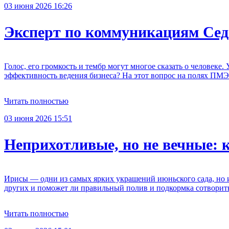
03 июня 2026 16:26
Эксперт по коммуникациям Сед
Голос, его громкость и тембр могут многое сказать о человеке
эффективность ведения бизнеса? На этот вопрос на полях ПМЭ
Читать полностью
03 июня 2026 15:51
Неприхотливые, но не вечные: 
Ирисы — одни из самых ярких украшений июньского сада, но их
других и поможет ли правильный полив и подкормка сотворить
Читать полностью