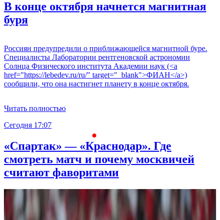
В конце октября начнется магнитная
буря
Россиян предупредили о приближающейся магнитной буре.
Специалисты Лаборатории рентгеновской астрономии
Солнца Физического института Академии наук (<a
href="https://lebedev.ru/ru/" target="_blank">ФИАН</a>)
сообщили, что она настигнет планету в конце октября.
Читать полностью
Сегодня 17:07
С
«Спартак» — «Краснодар». Где
смотреть матч и почему москвичей
считают фаворитами