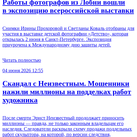
Работы фотографов из Лобни вошли
в экспозицию всероссийской выставки
Снимки Ирины Прохоровой и Светланы Коваль отобраны для
участия в выставке детской фотографии «Детство», которая
открылась 2 июня в Санкт-Петербурге. Экспозиция
приурочена к Международному дню защиты детей.
Читать полностью
04 июня 2026 12:55
Скандал с Неизвестным. Мошенники
нажили миллионы на подделках работ
художника
После смерти Эрнст Неизвестный продолжает приносить
миллионы — правда, не только законным владельцам его
наследия. Следователи раскрыли схему продажи поддельных
работ скульптора, на которой, по версии следствия,