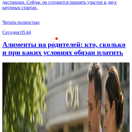
дистанции. Сейчас он готовится принять участие в двух
крупных стартах.
Читать полностью
Сегодня 05:44
С
Алименты на родителей: кто, сколько
и при каких условиях обязан платить