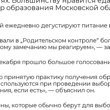
ях. Большинству нравится еда,
тр образования Московской об
ей ежедневно дегустируют питание 
вовали в „Родительском контроле“ б
му замечанию мы реагируем», — за
декабря прошло большое голосовани
ю принятую практику получения обр
 используются при проведении выбо
ия, если есть», — объяснил он.
ны, которые обычно берут для выб