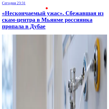
Сегодня 23:31
С
«Нескончаемый ужас». Сбежавшая из
скам-центра в Мьянме россиянка
пропала в Дубае