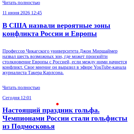
Читать полностью
11 июня 2026 12:45
В США назвали вероятные зоны
конфликта России и Европы
Профессор Чикагского университета Джон Миршаймер
назвал шесть возможных зон, где может произойти
столкновение Европы с Россией, если между ними начнется
конфликт. Свое мнение он выразил в эфире YouTube-канала
журналиста Такера Карлсона.
Читать полностью
Сегодня 12:01
С
Настоящий праздник гольфа.
Чемпионами России стали гольфисты
из Подмосковья