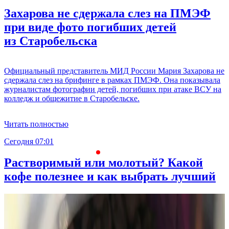
Захарова не сдержала слез на ПМЭФ
при виде фото погибших детей
из Старобельска
Официальный представитель МИД России Мария Захарова не
сдержала слез на брифинге в рамках ПМЭФ. Она показывала
журналистам фотографии детей, погибших при атаке ВСУ на
колледж и общежитие в Старобельске.
Читать полностью
Сегодня 07:01
С
Растворимый или молотый? Какой
кофе полезнее и как выбрать лучший