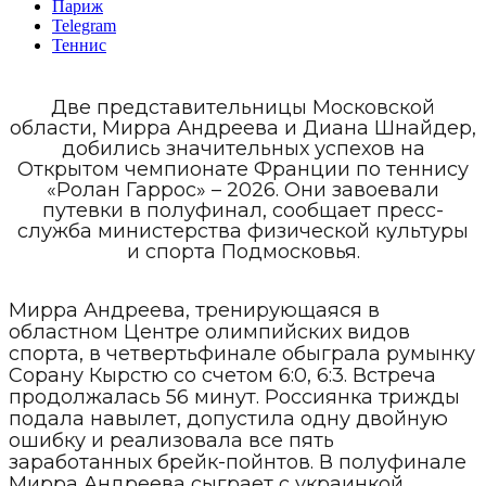
Париж
Telegram
Теннис
Две представительницы Московской
области, Мирра Андреева и Диана Шнайдер,
добились значительных успехов на
Открытом чемпионате Франции по теннису
«Ролан Гаррос» – 2026. Они завоевали
путевки в полуфинал, сообщает пресс-
служба министерства физической культуры
и спорта Подмосковья.
Мирра Андреева, тренирующаяся в
областном Центре олимпийских видов
спорта, в четвертьфинале обыграла румынку
Сорану Кырстю со счетом 6:0, 6:3. Встреча
продолжалась 56 минут. Россиянка трижды
подала навылет, допустила одну двойную
ошибку и реализовала все пять
заработанных брейк-пойнтов. В полуфинале
Мирра Андреева сыграет с украинкой