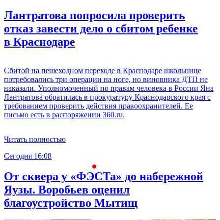
Лантратова попросила проверить
отказ завести дело о сбитом ребенке
в Краснодаре
Сбитой на пешеходном переходе в Краснодаре школьнице
потребовались три операции на ноге, но виновника ДТП не
наказали. Уполномоченный по правам человека в России Яна
Лантратова обратилась в прокуратуру Краснодарского края с
требованием проверить действия правоохранителей. Ее
письмо есть в распоряжении 360.ru.
Читать полностью
Сегодня 16:08
С
От сквера у «ФЭСТа» до набережной
Яузы. Воробьев оценил
благоустройство Мытищ