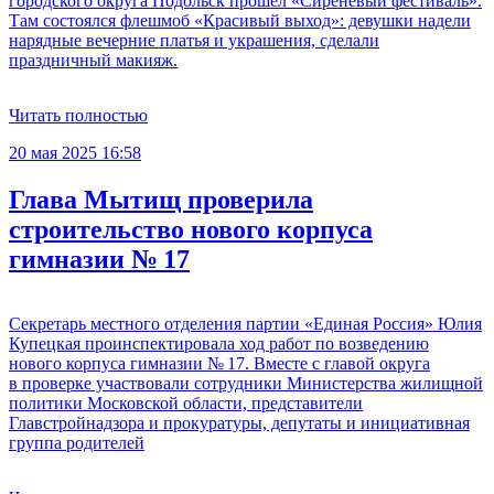
городского округа Подольск прошел «Сиреневый фестиваль».
Там состоялся флешмоб «Красивый выход»: девушки надели
нарядные вечерние платья и украшения, сделали
праздничный макияж.
Читать полностью
20 мая 2025 16:58
Глава Мытищ проверила
строительство нового корпуса
гимназии № 17
Секретарь местного отделения партии «Единая Россия» Юлия
Купецкая проинспектировала ход работ по возведению
нового корпуса гимназии № 17. Вместе с главой округа
в проверке участвовали сотрудники Министерства жилищной
политики Московской области, представители
Главстройнадзора и прокуратуры, депутаты и инициативная
группа родителей