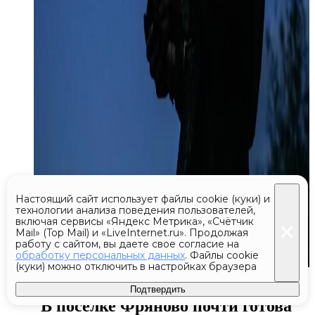
Настоящий сайт использует файлы cookie (куки) и
технологии анализа поведения пользователей,
включая сервисы «Яндекс Метрика», «Счётчик
Mail» (Top Mail) и «LiveInternet.ru». Продолжая
работу с сайтом, вы даете свое согласие на
обработку персональных данных
. Файлы cookie
(куки) можно отключить в настройках браузера
Сегодня 11:20
Подтвердить
В поселке Фряново почти готова