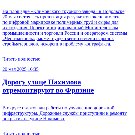
На площадке «Климовского трубного завода» в Подольске
20 мая состоялась презентация результатов эксперимента
по цифровой маркировке полимерных труб и сырья для
их создания. Проект, инициированный Министерством
промышленности и торговли России и оператором системы
«Честный знак», может существенно изменить рынок
стройматериалов, искоренив проблему контрафакта.
Читать полностью
20 мая 2025 16:35
Дорогу улице Нахимова
отремонтируют во Фрязине
В округе стартовали работы по улучшению дорожной
инфраструктуры. Дорожные службы приступили к ремонту
покрытия на улице Нахимова.
Читать полностью