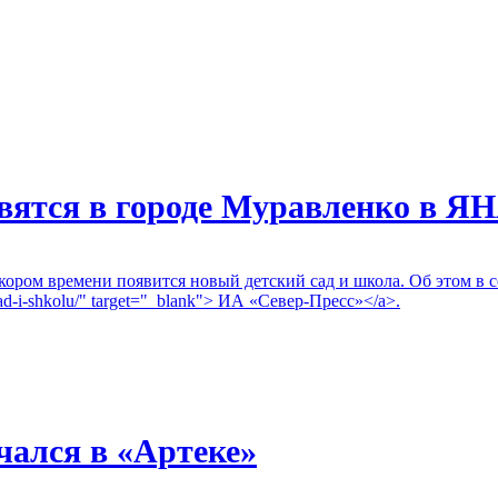
явятся в городе Муравленко в Я
ром времени появится новый детский сад и школа. Об этом в с
j-sad-i-shkolu/" target="_blank"> ИА «Север-Пресс»</a>.
ался в «Артеке»