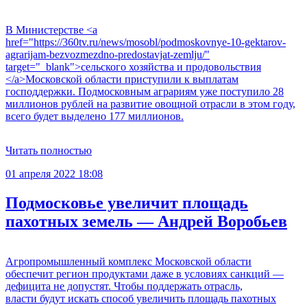
В Министерстве <a
href="https://360tv.ru/news/mosobl/podmoskovnye-10-gektarov-
agrarijam-bezvozmezdno-predostavjat-zemlju/"
target="_blank">сельского хозяйства и продовольствия
</a>Московской области приступили к выплатам
господдержки. Подмосковным аграриям уже поступило 28
миллионов рублей на развитие овощной отрасли в этом году,
всего будет выделено 177 миллионов.
Читать полностью
01 апреля 2022 18:08
Подмосковье увеличит площадь
пахотных земель — Андрей Воробьев
Агропромышленный комплекс Московской области
обеспечит регион продуктами даже в условиях санкций —
дефицита не допустят. Чтобы поддержать отрасль,
власти будут искать способ увеличить площадь пахотных