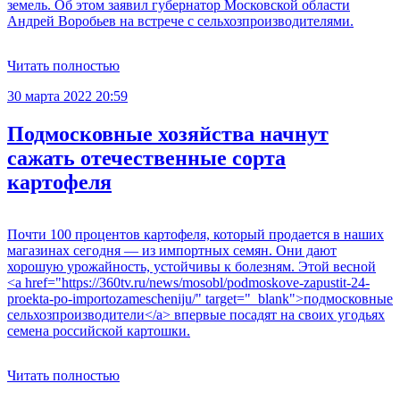
земель. Об этом заявил губернатор Московской области
Андрей Воробьев на встрече с сельхозпроизводителями.
Читать полностью
30 марта 2022 20:59
Подмосковные хозяйства начнут
сажать отечественные сорта
картофеля
Почти 100 процентов картофеля, который продается в наших
магазинах сегодня — из импортных семян. Они дают
хорошую урожайность, устойчивы к болезням. Этой весной
<a href="https://360tv.ru/news/mosobl/podmoskove-zapustit-24-
proekta-po-importozamescheniju/" target="_blank">подмосковные
сельхозпроизводители</a> впервые посадят на своих угодьях
семена российской картошки.
Читать полностью