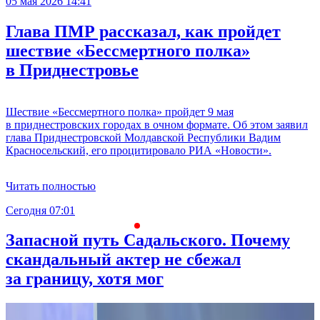
05 мая 2026 14:41
Глава ПМР рассказал, как пройдет
шествие «Бессмертного полка»
в Приднестровье
Шествие «Бессмертного полка» пройдет 9 мая
в приднестровских городах в очном формате. Об этом заявил
глава Приднестровской Молдавской Республики Вадим
Красносельский, его процитировало РИА «Новости».
Читать полностью
Сегодня 07:01
С
Запасной путь Садальского. Почему
скандальный актер не сбежал
за границу, хотя мог