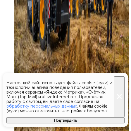
Настоящий сайт использует файлы cookie (куки) и
технологии анализа поведения пользователей,
включая сервисы «Яндекс Метрика», «Счётчик
Mail» (Top Mail) и «LiveInternet.ru». Продолжая
работу с сайтом, вы даете свое согласие на
обработку персональных данных
. Файлы cookie
(куки) можно отключить в настройках браузера
Подтвердить