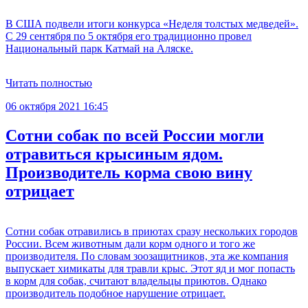
В США подвели итоги конкурса «Неделя толстых медведей».
С 29 сентября по 5 октября его традиционно провел
Национальный парк Катмай на Аляске.
Читать полностью
06 октября 2021 16:45
Сотни собак по всей России могли
отравиться крысиным ядом.
Производитель корма свою вину
отрицает
Сотни собак отравились в приютах сразу нескольких городов
России. Всем животным дали корм одного и того же
производителя. По словам зоозащитников, эта же компания
выпускает химикаты для травли крыс. Этот яд и мог попасть
в корм для собак, считают владельцы приютов. Однако
производитель подобное нарушение отрицает.