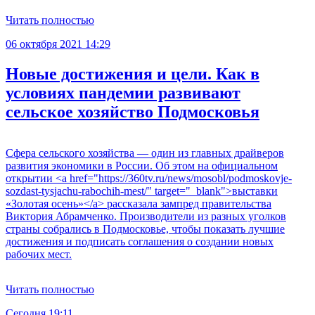
Читать полностью
06 октября 2021 14:29
Новые достижения и цели. Как в
условиях пандемии развивают
сельское хозяйство Подмосковья
Сфера сельского хозяйства — один из главных драйверов
развития экономики в России. Об этом на официальном
открытии <a href="https://360tv.ru/news/mosobl/podmoskovje-
sozdast-tysjachu-rabochih-mest/" target="_blank">выставки
«Золотая осень»</a> рассказала зампред правительства
Виктория Абрамченко. Производители из разных уголков
страны собрались в Подмосковье, чтобы показать лучшие
достижения и подписать соглашения о создании новых
рабочих мест.
Читать полностью
Сегодня 19:11
С