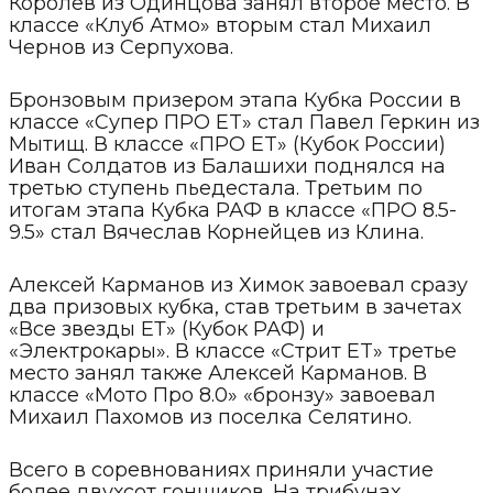
Королев из Одинцова занял второе место. В
классе «Клуб Атмо» вторым стал Михаил
Чернов из Серпухова.
Бронзовым призером этапа Кубка России в
классе «Супер ПРО ET» стал Павел Геркин из
Мытищ. В классе «ПРО ET» (Кубок России)
Иван Солдатов из Балашихи поднялся на
третью ступень пьедестала. Третьим по
итогам этапа Кубка РАФ в классе «ПРО 8.5-
9.5» стал Вячеслав Корнейцев из Клина.
Алексей Карманов из Химок завоевал сразу
два призовых кубка, став третьим в зачетах
«Все звезды ЕТ» (Кубок РАФ) и
«Электрокары». В классе «Стрит ET» третье
место занял также Алексей Карманов. В
классе «Мото Про 8.0» «бронзу» завоевал
Михаил Пахомов из поселка Селятино.
Всего в соревнованиях приняли участие
более двухсот гонщиков. На трибунах