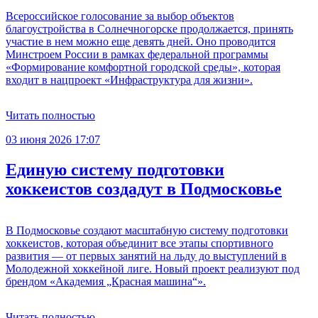
Всероссийское голосование за выбор объектов
благоустройства в Солнечногорске продолжается, принять
участие в нем можно еще девять дней. Оно проводится
Минстроем России в рамках федеральной программы
«Формирование комфортной городской среды», которая
входит в нацпроект «Инфраструктура для жизни».
Читать полностью
03 июня 2026 17:07
Единую систему подготовки
хоккеистов создадут в Подмосковье
В Подмосковье создают масштабную систему подготовки
хоккеистов, которая объединит все этапы спортивного
развития — от первых занятий на льду до выступлений в
Молодежной хоккейной лиге. Новый проект реализуют под
брендом «Академия „Красная машина“».
Читать полностью