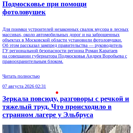
Подмосковье при помощи
фотоловушек
Для поимки устроителей незаконных свалок мусора в лесных
массивах, около автомобильных дорог и на заброшенных
объектах в Московской области установили фотоловушки.
Об этом рассказал зампред правительства — руководитель
ГУ региональной безопасности региона Роман Каратаев
на совещании губернатора Подмосковья Андрея Воробьева с
правоохранительным блоком.
Читать полностью
07 августа 2026 02:31
0
Зеркала повсюду, разговоры с речкой и
тяжелый труд. Что происходило в
странном лагере у Эльбруса