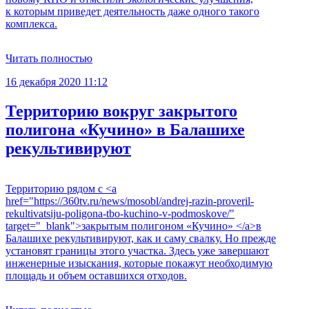
к которым приведет деятельность даже одного такого
комплекса.
Читать полностью
16 декабря 2020 11:12
Территорию вокруг закрытого
полигона «Кучино» в Балашихе
рекультивируют
Территорию рядом с <a
href="https://360tv.ru/news/mosobl/andrej-razin-proveril-
rekultivatsiju-poligona-tbo-kuchino-v-podmoskove/"
target="_blank">закрытым полигоном «Кучино» </a>в
Балашихе рекультивируют, как и саму свалку. Но прежде
установят границы этого участка. Здесь уже завершают
инженерные изыскания, которые покажут необходимую
площадь и объем оставшихся отходов.