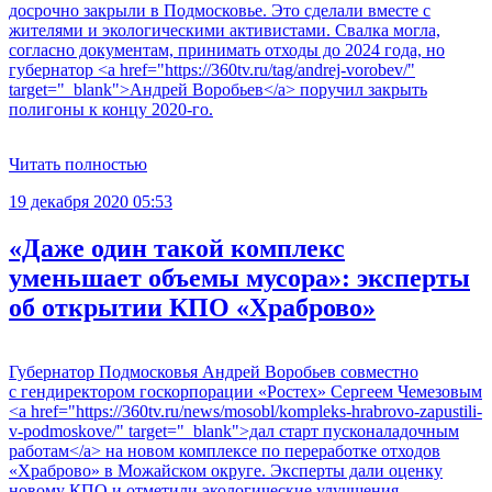
досрочно закрыли в Подмосковье. Это сделали вместе с
жителями и экологическими активистами. Свалка могла,
согласно документам, принимать отходы до 2024 года, но
губернатор <a href="https://360tv.ru/tag/andrej-vorobev/"
target="_blank">Андрей Воробьев</a> поручил закрыть
полигоны к концу 2020-го.
Читать полностью
19 декабря 2020 05:53
«Даже один такой комплекс
уменьшает объемы мусора»: эксперты
об открытии КПО «Храброво»
Губернатор Подмосковья Андрей Воробьев совместно
с гендиректором госкорпорации «Ростех» Сергеем Чемезовым
<a href="https://360tv.ru/news/mosobl/kompleks-hrabrovo-zapustili-
v-podmoskove/" target="_blank">дал старт пусконаладочным
работам</a> на новом комплексе по переработке отходов
«Храброво» в Можайском округе. Эксперты дали оценку
новому КПО и отметили экологические улучшения,