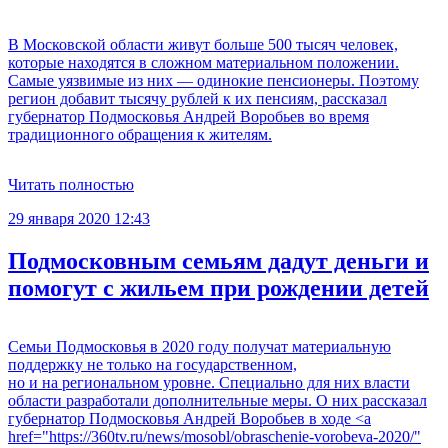
В Московской области живут больше 500 тысяч человек,
которые находятся в сложном материальном положении.
Самые уязвимые из них — одинокие пенсионеры. Поэтому
регион добавит тысячу рублей к их пенсиям, рассказал
губернатор Подмосковья Андрей Воробьев во время
традиционного обращения к жителям.
Читать полностью
29 января 2020 12:43
Подмосковным семьям дадут деньги и
помогут с жильем при рождении детей
Семьи Подмосковья в 2020 году получат материальную
поддержку не только на государственном,
но и на региональном уровне. Специально для них власти
области разработали дополнительные меры. О них рассказал
губернатор Подмосковья Андрей Воробьев в ходе <a
href="https://360tv.ru/news/mosobl/obraschenie-vorobeva-2020/"