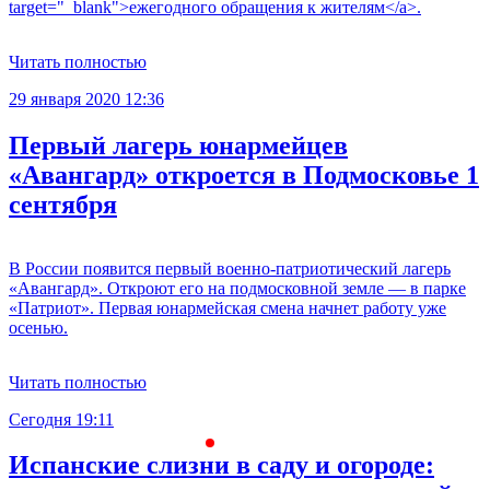
target="_blank">ежегодного обращения к жителям</a>.
Читать полностью
29 января 2020 12:36
Первый лагерь юнармейцев
«Авангард» откроется в Подмосковье 1
сентября
В России появится первый военно-патриотический лагерь
«Авангард». Откроют его на подмосковной земле — в парке
«Патриот». Первая юнармейская смена начнет работу уже
осенью.
Читать полностью
Сегодня 19:11
С
Испанские слизни в саду и огороде: