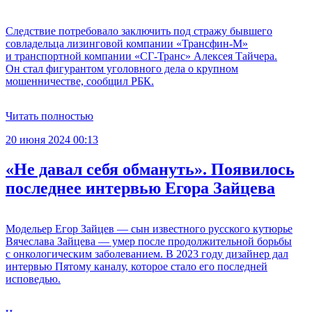
Следствие потребовало заключить под стражу бывшего
совладельца лизинговой компании «Трансфин-М»
и транспортной компании «СГ-Транс» Алексея Тайчера.
Он стал фигурантом уголовного дела о крупном
мошенничестве, сообщил РБК.
Читать полностью
20 июня 2024 00:13
«Не давал себя обмануть». Появилось
последнее интервью Егора Зайцева
Модельер Егор Зайцев — сын известного русского кутюрье
Вячеслава Зайцева — умер после продолжительной борьбы
с онкологическим заболеванием. В 2023 году дизайнер дал
интервью Пятому каналу, которое стало его последней
исповедью.