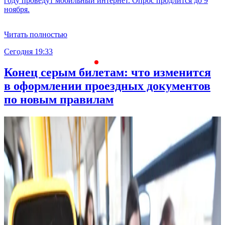
году проведут мобильный интернет. Опрос продлится до 9
ноября.
Читать полностью
Сегодня 19:33
С
Конец серым билетам: что изменится
в оформлении проездных документов
по новым правилам