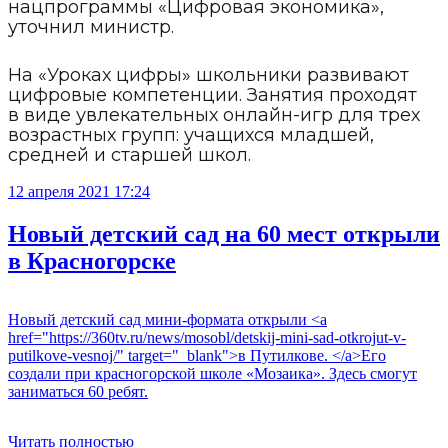
нацпрограммы «Цифровая экономика»,
уточнил министр.
На «Уроках цифры» школьники развивают
цифровые компетенции. Занятия проходят
в виде увлекательных онлайн-игр для трех
возрастных групп: учащихся младшей,
средней и старшей школ.
12 апреля 2021 17:24
Новый детский сад на 60 мест открыли
в Красногорске
Новый детский сад мини-формата открыли <a
href="https://360tv.ru/news/mosobl/detskij-mini-sad-otkrojut-v-
putilkove-vesnoj/" target="_blank">в Путилкове. </a>Его
создали при красногорской школе «Мозаика». Здесь смогут
заниматься 60 ребят.
Читать полностью