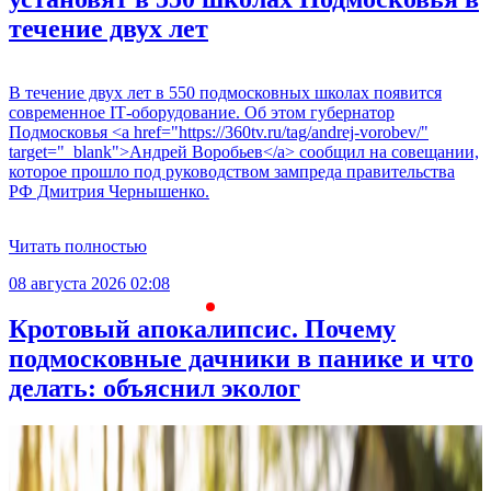
течение двух лет
В течение двух лет в 550 подмосковных школах появится
современное IT‑оборудование. Об этом губернатор
Подмосковья <a href="https://360tv.ru/tag/andrej-vorobev/"
target="_blank">Андрей Воробьев</a> сообщил на совещании,
которое прошло под руководством зампреда правительства
РФ Дмитрия Чернышенко.
Читать полностью
08 августа 2026 02:08
С
Кротовый апокалипсис. Почему
подмосковные дачники в панике и что
делать: объяснил эколог