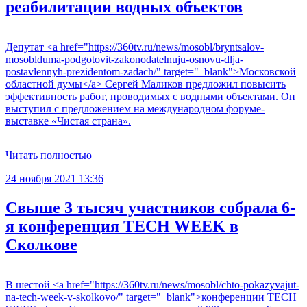
реабилитации водных объектов
Депутат <a href="https://360tv.ru/news/mosobl/bryntsalov-
mosoblduma-podgotovit-zakonodatelnuju-osnovu-dlja-
postavlennyh-prezidentom-zadach/" target="_blank">Московской
областной думы</a> Сергей Маликов предложил повысить
эффективность работ, проводимых с водными объектами. Он
выступил с предложением на международном форуме-
выставке «Чистая страна».
Читать полностью
24 ноября 2021 13:36
Свыше 3 тысяч участников собрала 6-
я конференция TECH WEEK в
Сколкове
В шестой <a href="https://360tv.ru/news/mosobl/chto-pokazyvajut-
na-tech-week-v-skolkovo/" target="_blank">конференции TECH