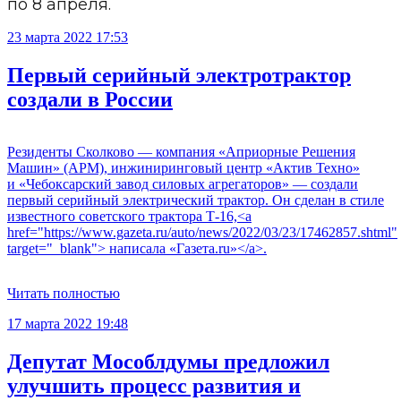
по 8 апреля.
23 марта 2022 17:53
Первый серийный электротрактор
создали в России
Резиденты Сколково — компания «Априорные Решения
Машин» (АРМ), инжиниринговый центр «Актив Техно»
и «Чебоксарский завод силовых агрегаторов» — создали
первый серийный электрический трактор. Он сделан в стиле
известного советского трактора Т-16,<a
href="https://www.gazeta.ru/auto/news/2022/03/23/17462857.shtml"
target="_blank"> написала «Газета.ru»</a>.
Читать полностью
17 марта 2022 19:48
Депутат Мособлдумы предложил
улучшить процесс развития и