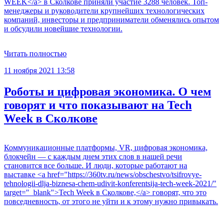
WEEK</a> в Сколкове приняли участие 3288 человек. Топ-
менеджеры и руководители крупнейших технологических
компаний, инвесторы и предприниматели обменялись опытом
и обсудили новейшие технологии.
Читать полностью
11 ноября 2021 13:58
Роботы и цифровая экономика. О чем
говорят и что показывают на Tech
Week в Сколкове
Коммуникационные платформы, VR, цифровая экономика,
блокчейн — с каждым днем этих слов в нашей речи
становится все больше. И люди, которые работают на
выставке <a href="https://360tv.ru/news/obschestvo/tsifrovye-
tehnologii-dlja-biznesa-chem-udivit-konferentsija-tech-week-2021/"
target="_blank">Tech Week в Сколкове,</a> говорят, что это
повседневность, от этого не уйти и к этому нужно привыкать.