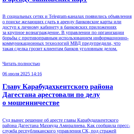
В социальных сетях и Telegram-каналах появились объявления
о поиске желающих сдать в аренду банковские карты или
доступ к личному кабинету в банковских приложениях
за крупное вознаграждение. В управлении по организации
борьбы с противоправным использованием информационно-
коммуникационных технологий МВД предупредили, что
такая сделка грозит клиентам банков уголовным делом.
Читать полностью
06 июля 2025 14:16
Главу Карабудахкентского района
Дагестана арестовали по делу
о мошенничестве
Суд вынес решение об аресте главы Карабудахкентского
района Дагестана Махмуда Амиралиева. Как сообщила пресс-
служба республиканского управления СК, под стражей