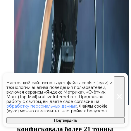
Настоящий сайт использует файлы cookie (куки) и
технологии анализа поведения пользователей,
включая сервисы «Яндекс Метрика», «Счётчик
Mail» (Top Mail) и «LiveInternet.ru». Продолжая
работу с сайтом, вы даете свое согласие на
обработку персональных данных
. Файлы cookie
Сегодня 01:42
(куки) можно отключить в настройках браузера
Полиция Испании и Эквадора
Подтвердить
конфисковала более 21 тонны