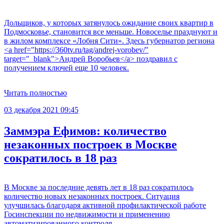
Дольщиков, у которых затянулось ожидание своих квартир в
Подмосковье, становится все меньше. Новоселье празднуют и
в жилом комплексе «Лобня Сити». Здесь губернатор региона
<a href="https://360tv.ru/tag/andrej-vorobev/"
target="_blank">Андрей Воробьев</a> поздравил с
получением ключей еще 10 человек.
Читать полностью
03 декабря 2021 09:45
Заммэра Ефимов: количество
незаконных построек в Москве
сократилось в 18 раз
В Москве за последние девять лет в 18 раз сократилось
количество новых незаконных построек. Ситуация
улучшилась благодаря активной профилактической работе
Госинспекции по недвижимости и применению
автоматизированного контроля.