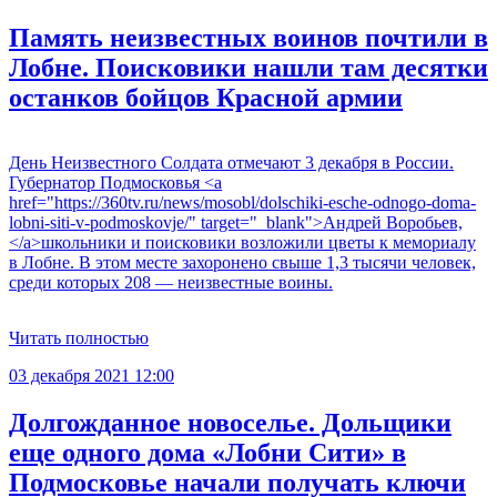
Память неизвестных воинов почтили в
Лобне. Поисковики нашли там десятки
останков бойцов Красной армии
День Неизвестного Солдата отмечают 3 декабря в России.
Губернатор Подмосковья <a
href="https://360tv.ru/news/mosobl/dolschiki-esche-odnogo-doma-
lobni-siti-v-podmoskovje/" target="_blank">Андрей Воробьев,
</a>школьники и поисковики возложили цветы к мемориалу
в Лобне. В этом месте захоронено свыше 1,3 тысячи человек,
среди которых 208 — неизвестные воины.
Читать полностью
03 декабря 2021 12:00
Долгожданное новоселье. Дольщики
еще одного дома «Лобни Сити» в
Подмосковье начали получать ключи