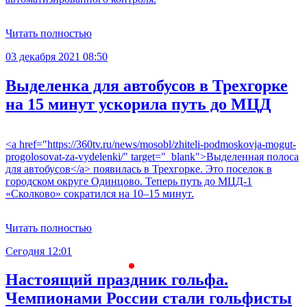
Читать полностью
03 декабря 2021 08:50
Выделенка для автобусов в Трехгорке
на 15 минут ускорила путь до МЦД
<a href="https://360tv.ru/news/mosobl/zhiteli-podmoskovja-mogut-
progolosovat-za-vydelenki/" target="_blank">Выделенная полоса
для автобусов</a> появилась в Трехгорке. Это поселок в
городском округе Одинцово. Теперь путь до МЦД-1
«Сколково» сократился на 10–15 минут.
Читать полностью
Сегодня 12:01
С
Настоящий праздник гольфа.
Чемпионами России стали гольфисты