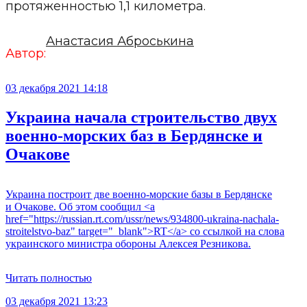
протяженностью 1,1 километра.
Анастасия Аброськина
Автор:
03 декабря 2021 14:18
Украина начала строительство двух
военно-морских баз в Бердянске и
Очакове
Украина построит две военно-морские базы в Бердянске
и Очакове. Об этом сообщил <a
href="https://russian.rt.com/ussr/news/934800-ukraina-nachala-
stroitelstvo-baz" target="_blank">RT</a> со ссылкой на слова
украинского министра обороны Алексея Резникова.
Читать полностью
03 декабря 2021 13:23