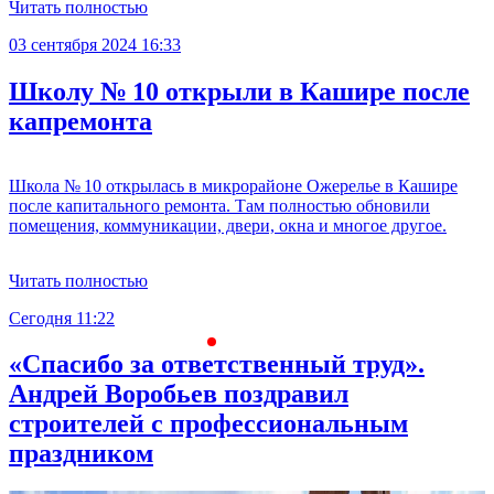
Читать полностью
03 сентября 2024 16:33
Школу № 10 открыли в Кашире после
капремонта
Школа № 10 открылась в микрорайоне Ожерелье в Кашире
после капитального ремонта. Там полностью обновили
помещения, коммуникации, двери, окна и многое другое.
Читать полностью
Сегодня 11:22
С
«Спасибо за ответственный труд».
Андрей Воробьев поздравил
строителей с профессиональным
праздником