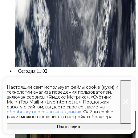
Сегодня 11:02
Утром в воскресенье над
Настоящий сайт использует файлы cookie (куки) и
Башкирией и Татарстаном сбили
технологии анализа поведения пользователей,
включая сервисы «Яндекс Метрика», «Счётчик
12 беспилотников ВСУ
Mail» (Top Mail) и «LiveInternet.ru». Продолжая
работу с сайтом, вы даете свое согласие на
обработку персональных данных
. Файлы cookie
(куки) можно отключить в настройках браузера
Подтвердить