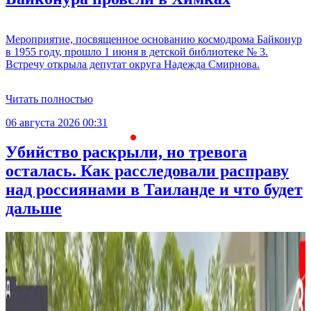
Мероприятие, посвященное основанию космодрома Байконур
в 1955 году, прошло 1 июня в детской библиотеке № 3.
Встречу открыла депутат округа Надежда Смирнова.
Читать полностью
06 августа 2026 00:31
С
Убийство раскрыли, но тревога
осталась. Как расследовали расправу
над россиянами в Таиланде и что будет
дальше