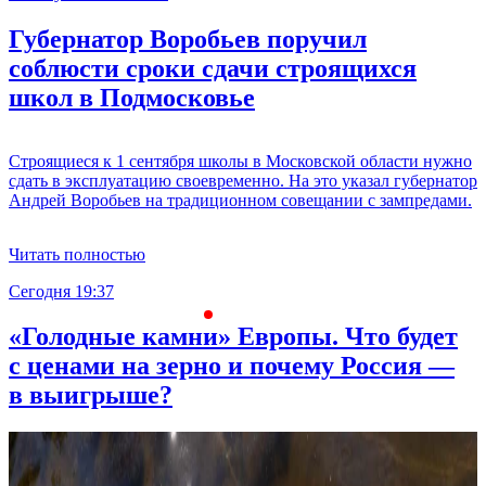
Губернатор Воробьев поручил
соблюсти сроки сдачи строящихся
школ в Подмосковье
Строящиеся к 1 сентября школы в Московской области нужно
сдать в эксплуатацию своевременно. На это указал губернатор
Андрей Воробьев на традиционном совещании с зампредами.
Читать полностью
Сегодня 19:37
С
«Голодные камни» Европы. Что будет
с ценами на зерно и почему Россия —
в выигрыше?