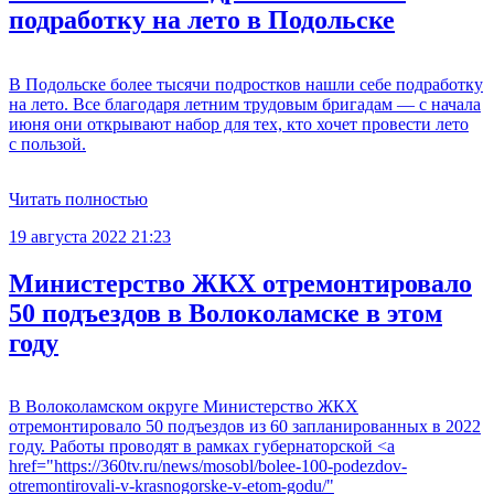
подработку на лето в Подольске
В Подольске более тысячи подростков нашли себе подработку
на лето. Все благодаря летним трудовым бригадам — с начала
июня они открывают набор для тех, кто хочет провести лето
с пользой.
Читать полностью
19 августа 2022 21:23
Министерство ЖКХ отремонтировало
50 подъездов в Волоколамске в этом
году
В Волоколамском округе Министерство ЖКХ
отремонтировало 50 подъездов из 60 запланированных в 2022
году. Работы проводят в рамках губернаторской <a
href="https://360tv.ru/news/mosobl/bolee-100-podezdov-
otremontirovali-v-krasnogorske-v-etom-godu/"