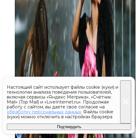
Настоящий сайт использует файлы cookie (куки) и
технологии анализа поведения пользователей,
включая сервисы «Яндекс Метрика», «Счётчик
Mail» (Top Mail) и «LiveInternet.ru». Продолжая
работу с сайтом, вы даете свое согласие на
обработку персональных данных
. Файлы cookie
(куки) можно отключить в настройках браузера
Подтвердить