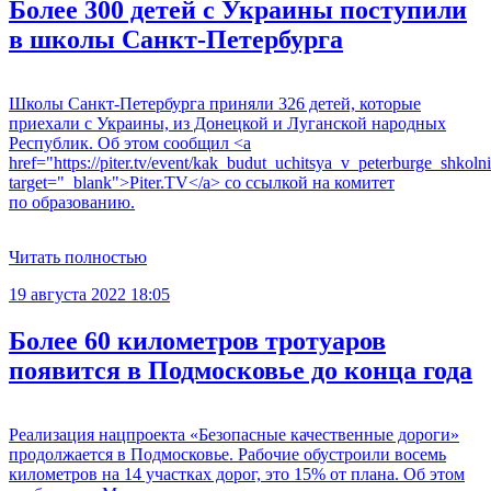
Более 300 детей с Украины поступили
в школы Санкт-Петербурга
Школы Санкт-Петербурга приняли 326 детей, которые
приехали с Украины, из Донецкой и Луганской народных
Республик. Об этом сообщил <a
href="https://piter.tv/event/kak_budut_uchitsya_v_peterburge_shkolni
target="_blank">Piter.TV</a> со ссылкой на комитет
по образованию.
Читать полностью
19 августа 2022 18:05
Более 60 километров тротуаров
появится в Подмосковье до конца года
Реализация нацпроекта «Безопасные качественные дороги»
продолжается в Подмосковье. Рабочие обустроили восемь
километров на 14 участках дорог, это 15% от плана. Об этом