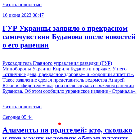
Читать полностью
16 июня 2023 08:47
ГУР Украины заявило о прекрасном
самочувствии Буданова после новостей
о его ранении
Руководитель Главного управления разведки (ГУР)
Минобороны Украины Кирилл Буданов в порядке. У него
«отличные дела, прекрасное здоровье» и «хороший аппетит».
Такое заявление сделал представитель ведомства Андрей
Юсов в эфире телемарафона после слухов о тяжелом ранении
Буданова. Об этом сообщило украинское издание «Страна.ua».
Читать полностью
Сегодня 05:44
С
Алименты на родителей: кто, сколько
и при каких условиях обязан платить