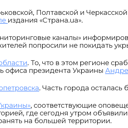
ьковской, Полтавской и Черкасской
ле
издания «Страна.ua».
ониторинговые каналы» информиров
жителей попросили не покидать укр
 области
. То, что в этом регионе с
ь офиса президента Украины
Андре
опетровска
. Часть города осталась 
Украины»
, соответствующие оповещ
орией, где сегодня утром объявил
ранять на большей территории.