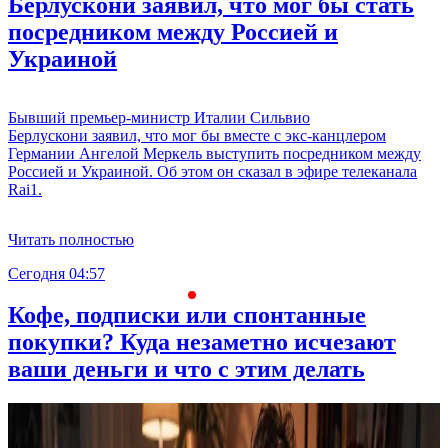
Берлускони заявил, что мог бы стать
посредником между Россией и
Украиной
Бывший премьер-министр Италии Сильвио
Берлускони заявил, что мог бы вместе с экс-канцлером
Германии Ангелой Меркель выступить посредником между
Россией и Украиной. Об этом он сказал в эфире телеканала
Rai1.
Читать полностью
Сегодня 04:57
С
Кофе, подписки или спонтанные
покупки? Куда незаметно исчезают
ваши деньги и что с этим делать