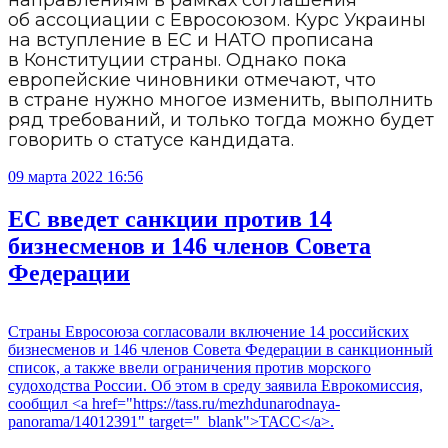
направлениям в рамках соглашения
об ассоциации с Евросоюзом. Курс Украины
на вступление в ЕС и НАТО прописана
в Конституции страны. Однако пока
европейские чиновники отмечают, что
в стране нужно многое изменить, выполнить
ряд требований, и только тогда можно будет
говорить о статусе кандидата.
09 марта 2022 16:56
ЕС введет санкции против 14
бизнесменов и 146 членов Совета
Федерации
Страны Евросоюза согласовали включение 14 российских
бизнесменов и 146 членов Совета Федерации в санкционный
список, а также ввели ограничения против морского
судоходства России. Об этом в среду заявила Еврокомиссия,
сообщил <a href="https://tass.ru/mezhdunarodnaya-
panorama/14012391" target="_blank">ТАСС</a>.