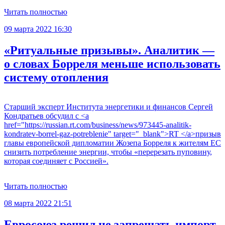
Читать полностью
09 марта 2022 16:30
«Ритуальные призывы». Аналитик —
о словах Борреля меньше использовать
систему отопления
Старший эксперт Института энергетики и финансов Сергей
Кондратьев обсудил с <a
href="https://russian.rt.com/business/news/973445-analitik-
kondratev-borrel-gaz-potreblenie" target="_blank">RT </a>призыв
главы европейской дипломатии Жозепа Борреля к жителям ЕС
снизить потребление энергии, чтобы «перерезать пуповину,
которая соединяет с Россией».
Читать полностью
08 марта 2022 21:51
Евросоюз решил не запрещать импорт