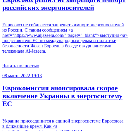
российских энергоносителей
Евросоюз не собирается запрещать импорт энергоносителей
из России. С таким сообщением <a
href="https://www.aljazeera.com/" target="_blank">выступил</a>
представитель ЕС по международным делам и политике
безопасности Жозеп Боррель в беседе с журналистами
телеканала Al-Jazeera.
Читать полностью
08 марта 2022 19:13
Еврокомиссия анонсировала скорое
включение Украины в энергосистему
ЕС
Украина присоединится к единой энергосистеме Евросоюза
в ближайшее время. Как <a