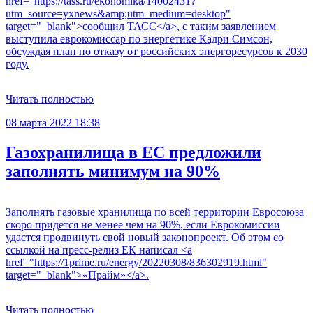
href="https://tass.ru/ekonomika/14002431?
utm_source=yxnews&amp;utm_medium=desktop"
target="_blank">сообщил ТАСС</a>, с таким заявлением
выступила еврокомиссар по энергетике Кадри Симсон,
обсуждая план по отказу от российских энергоресурсов к 2030
году.
Читать полностью
08 марта 2022 18:38
Газохранилища в ЕС предложили
заполнять минимум на 90%
Заполнять газовые хранилища по всей территории Евросоюза
скоро придется не менее чем на 90%, если Еврокомиссии
удастся продвинуть свой новый законопроект. Об этом со
ссылкой на пресс-релиз ЕК написал <a
href="https://1prime.ru/energy/20220308/836302919.html"
target="_blank">«Прайм»</a>.
Читать полностью