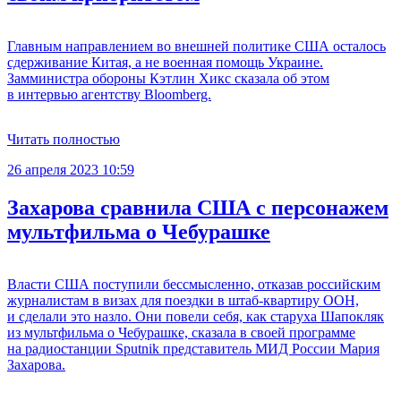
Главным направлением во внешней политике США осталось
сдерживание Китая, а не военная помощь Украине.
Замминистра обороны Кэтлин Хикс сказала об этом
в интервью агентству Bloomberg.
Читать полностью
26 апреля 2023 10:59
Захарова сравнила США с персонажем
мультфильма о Чебурашке
Власти США поступили бессмысленно, отказав российским
журналистам в визах для поездки в штаб-квартиру ООН,
и сделали это назло. Они повели себя, как старуха Шапокляк
из мультфильма о Чебурашке, сказала в своей программе
на радиостанции Sputnik представитель МИД России Мария
Захарова.