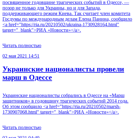
посвященное годовщине трагических событий в Одессе, —
позор не только для Украины, но и для Запада,
поддерживающего режим Киева. Так считает член комитета
Госдумы по международным делам Елена Панина, сообщило
<a href="https://ria.ru/20210502/ukraina-1730928164.html"
target="_blank">РИА «Новости»</a>.
Читать полностью
02 мая 2021 14:51
Украинские националисты провели
марш в Одессе
Украинские националисты собрались в Одессе на «Марш
защитников» в годовщину трагических событий 2014 года.
Об этом сообщило <a href="https://ria.ru/20210502/marsh-
1730907068.html" target="_blank">РИА «Новости»</a>.
Читать полностью
02 мая 2021 04:49