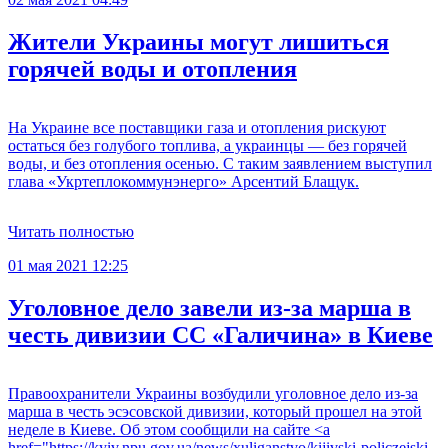
Жители Украины могут лишиться
горячей воды и отопления
На Украине все поставщики газа и отопления рискуют
остаться без голубого топлива, а украинцы — без горячей
воды, и без отопления осенью. С таким заявлением выступил
глава «Укртеплокоммунэнерго» Арсентий Блащук.
Читать полностью
01 мая 2021 12:25
Уголовное дело завели из-за марша в
честь дивизии СС «Галичина» в Киеве
Правоохранители Украины возбудили уголовное дело из-за
марша в честь эсэсовской дивизии, который прошел на этой
неделе в Киеве. Об этом сообщили на сайте <a
href="https://kyiv.npu.gov.ua/news/xuliganstvo/kijivski-policzejski-