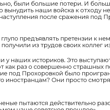
ьно, были большие потери. И больш
о вынудить наши войска к отходу не
 наступления после сражения под П
 глупо предъявлять претензии к не
получили из трудов своих коллег из
 у наших историков. Это выступают 
 как раз о совершенно страшных пот
ние под Прохоровкой было проигран
о иностранцам? Они просто смотрят,
ученые пытаются действительно раз
ьмом наше советское прошлое».