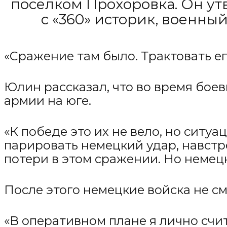
поселком Прохоровка. Он утв
с «360» историк, военны
«Сражение там было. Трактовать его
Юлин рассказал, что во время бо
армии на юге.
«К победе это их не вело, но ситу
парировать немецкий удар, навстр
потери в этом сражении. Но немец
После этого немецкие войска не с
«В оперативном плане я лично счи