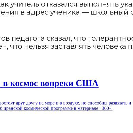
 как учитель отказался выполнять у
мения в адрес ученика — школьный 
ов педагога сказал, что толерантно
н, что нельзя заставлять человека
я в космос вопреки США
тоят друг другу на море и в воздухе, но способны развязать и
об иранской космической программе в материале «360».