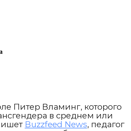
а
ле Питер Вламинг, которого
рансгендера в среднем или
 пишет
Buzzfeed News
, педагог