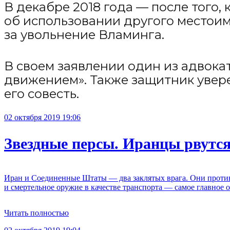
В декабре 2018 года — после того,
об использовании другого местои
за увольнение Вламинга.
В своем заявлении один из адвокат
движением». Также защитник увере
его совесть.
02 октября 2019 19:06
Звездные персы. Иранцы рвутс
Иран и Соединенные Штаты — два заклятых врага. Они противос
и смертельное оружие в качестве транспорта — самое главное 
Читать полностью