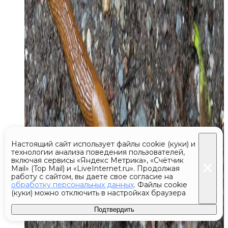
Настоящий сайт использует файлы cookie (куки) и
технологии анализа поведения пользователей,
включая сервисы «Яндекс Метрика», «Счётчик
Mail» (Top Mail) и «LiveInternet.ru». Продолжая
работу с сайтом, вы даете свое согласие на
обработку персональных данных
. Файлы cookie
(куки) можно отключить в настройках браузера
Подтвердить