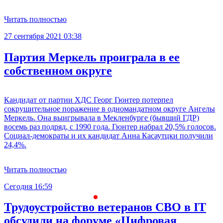
Читать полностью
27 сентября 2021 03:38
Партия Меркель проиграла в ее
собственном округе
Кандидат от партии ХДС Георг Гюнтер потерпел
сокрушительное поражение в одномандатном округе Ангелы
Меркель. Она выигрывала в Мекленбурге (бывший ГДР)
восемь раз подряд, с 1990 года. Гюнтер набрал 20,5% голосов.
Социал-демократы и их кандидат Анна Касаутцки получили
24,4%.
Читать полностью
Сегодня 16:59
С
Трудоустройство ветеранов СВО в IT
обсудили на форуме «Цифровая