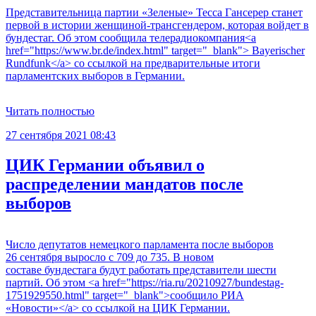
Представительница партии «Зеленые» Тесса Гансерер станет
первой в истории женщиной-трансгендером, которая войдет в
бундестаг. Об этом сообщила телерадиокомпания<a
href="https://www.br.de/index.html" target="_blank"> Bayerischer
Rundfunk</a> со ссылкой на предварительные итоги
парламентских выборов в Германии.
Читать полностью
27 сентября 2021 08:43
ЦИК Германии объявил о
распределении мандатов после
выборов
Число депутатов немецкого парламента после выборов
26 сентября выросло с 709 до 735. В новом
составе бундестага будут работать представители шести
партий. Об этом <a href="https://ria.ru/20210927/bundestag-
1751929550.html" target="_blank">сообщило РИА
«Новости»</a> со ссылкой на ЦИК Германии.