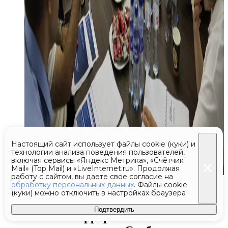
Настоящий сайт использует файлы cookie (куки) и
технологии анализа поведения пользователей,
включая сервисы «Яндекс Метрика», «Счётчик
Mail» (Top Mail) и «LiveInternet.ru». Продолжая
работу с сайтом, вы даете свое согласие на
Сегодня 14:08
обработку персональных данных
. Файлы cookie
(куки) можно отключить в настройках браузера
Путин обсудил меры
Подтвердить
по антитеррористической