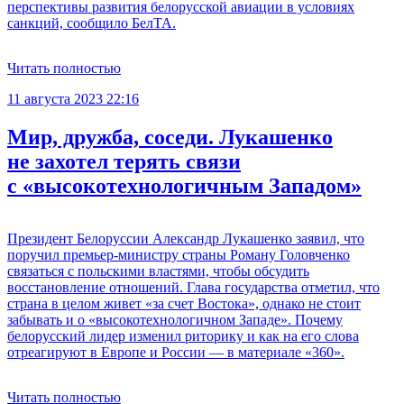
перспективы развития белорусской авиации в условиях
санкций, сообщило БелТА.
Читать полностью
11 августа 2023 22:16
Мир, дружба, соседи. Лукашенко
не захотел терять связи
с «высокотехнологичным Западом»
Президент Белоруссии Александр Лукашенко заявил, что
поручил премьер-министру страны Роману Головченко
связаться с польскими властями, чтобы обсудить
восстановление отношений. Глава государства отметил, что
страна в целом живет «за счет Востока», однако не стоит
забывать и о «высокотехнологичном Западе». Почему
белорусский лидер изменил риторику и как на его слова
отреагируют в Европе и России — в материале «360».
Читать полностью