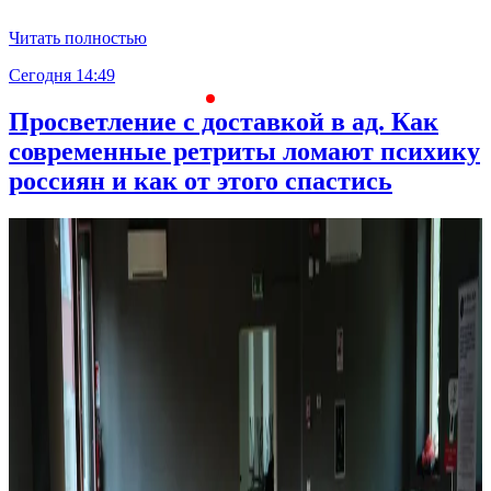
Читать полностью
Сегодня 14:49
С
Просветление с доставкой в ад. Как
современные ретриты ломают психику
россиян и как от этого спастись