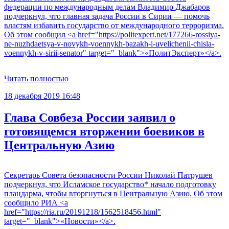
федерации по международным делам Владимир Джабаров
подчеркнул, что главная задача России в Сирии — помочь
властям избавить государство от международного терроризма.
Об этом сообщил <a href="https://politexpert.net/177266-rossiya-
ne-nuzhdaetsya-v-novykh-voennykh-bazakh-i-uvelichenii-chisla-
voennykh-v-sirii-senator" target="_blank">«ПолитЭксперт»</a>.
Читать полностью
18 декабря 2019 16:48
Глава Совбеза России заявил о
готовящемся вторжении боевиков в
Центральную Азию
Секретарь Совета безопасности России Николай Патрушев
подчеркнул, что Исламское государство* начало подготовку
плацдарма, чтобы вторгнуться в Центральную Азию. Об этом
сообщило РИА <a
href="https://ria.ru/20191218/1562518456.html"
target="_blank">«Новости»</a>.