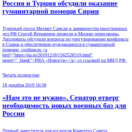
Россия и Турция обсудили оказание
гуманитарной помощи Сирии
Турецкий посол Мехмет Самсар и замминистра иностранных
дел РФ Сергей Вершинин провели в Москве переговоры.
Дипломаты обсудили вопросы по урегулированию конфликта
в Сирии и обеспечению нуждающихся в гуманитарной
помощи, сообщило <a
href="https://ria.ru/20191218/1562526519.html"
target="_blank">РИА «Новости»</a> со ссылкой на МИД РФ.
Читать полностью
18 декабря 2019 16:58
«Нам это не нужно». Сенатор отверг
необходимость новых военных баз для
России
Первый заместитель председателя Комитета Совета