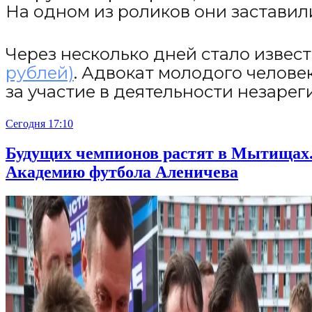
На одном из роликов они застави
Через несколько дней стало извест
рублей)
. Адвокат молодого челове
за участие в деятельности незаре
Сегодня 17:10
Будущих чемпионов растят в Мытищах.
Академию футбола Аленичева