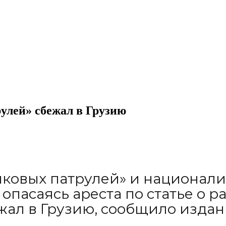
улей» сбежал в Грузию
ыковых патрулей» и националис
в, опасаясь ареста по статье 
жал в Грузию, сообщило изда