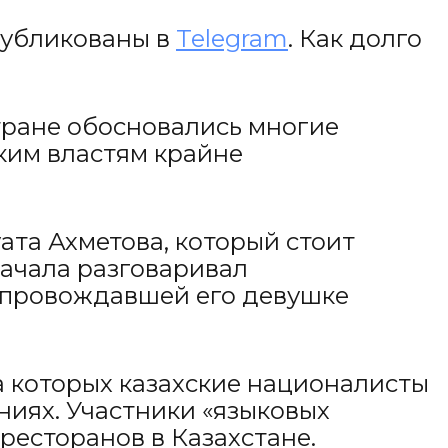
опубликованы в
Telegram
. Как долго
стране обосновались многие
ким властям крайне
ата Ахметова, который стоит
начала разговаривал
сопровождавшей его девушке
а которых казахские националисты
ниях. Участники «языковых
ресторанов в Казахстане.