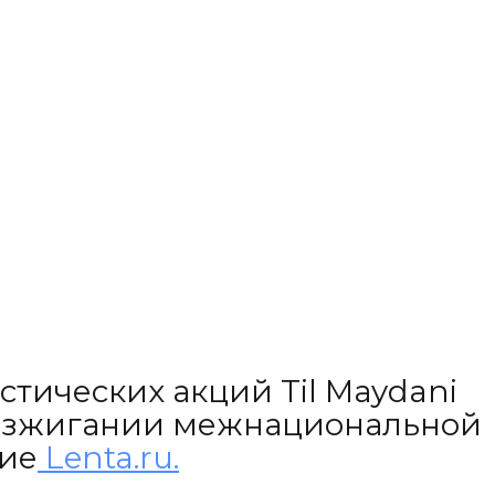
тических акций Til Maydani
о разжигании межнациональной
ние
Lenta.ru.