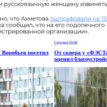
ли русскоязычную женщину извинять
но, что Ахметова
оштрафовали на 150
ка сообщил, что на его подопечног
гистрированной организации».
Сегодня 16:08
 Воробьев посетил
От сквера у «ФЭСТа
оценил благоустро