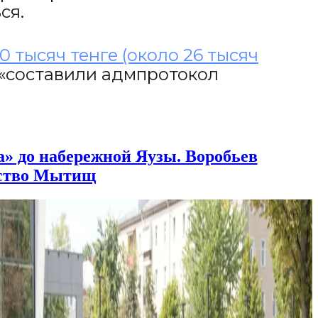
ся.
 тысяч тенге (около 26 тысяч
о «составили адмпротокол
» до набережной Яузы. Воробьев
йство Мытищ